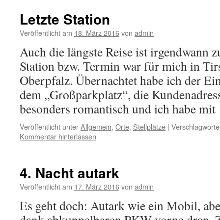
Letzte Station
Veröffentlicht am
18. März 2016
von
admin
Auch die längste Reise ist irgendwann zu
Station bzw. Termin war für mich in Tir
Oberpfalz. Übernachtet habe ich der Ein
dem „Großparkplatz“, die Kundenadress
besonders romantisch und ich habe mi
Veröffentlicht unter
Allgemein
,
Orte
,
Stellplätze
|
Verschlagwortet
Kommentar hinterlassen
4. Nacht autark
Veröffentlicht am
17. März 2016
von
admin
Es geht doch: Autark wie ein Mobil, ab
dank abkuppelbaren PKW vorne dran. Z