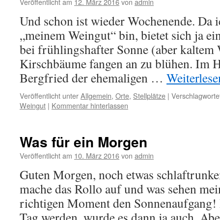
Veröffentlicht am
12. März 2016
von
admin
Und schon ist wieder Wochenende. Da i
„meinem Weingut“ bin, bietet sich ja e
bei frühlingshafter Sonne (aber kaltem 
Kirschbäume fangen an zu blühen. Im H
Bergfried der ehemaligen …
Weiterles
Veröffentlicht unter
Allgemein
,
Orte
,
Stellplätze
|
Verschlagwortet
Weingut
|
Kommentar hinterlassen
Was für ein Morgen
Veröffentlicht am
10. März 2016
von
admin
Guten Morgen, noch etwas schlaftrunken
mache das Rollo auf und was sehen me
richtigen Moment den Sonnenaufgang! 
Tag werden, wurde es dann ja auch. Abe