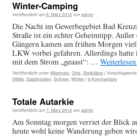
Winter-Camping
Veröffentlicht am
8. März 2016
von
admin
Die Nacht im Gewerbegebiet Bad Kreuzn
Straße ist ein echter Geheimtipp. Außer 
Gängern kamen am frühen Morgen viel
LKW vorbei gefahren. Allerdings hatte
mit dem Strom „geaast“: …
Weiterlese
Veröffentlicht unter
Allgemein
,
Orte
,
Stellplätze
|
Verschlagwortet
Glätte
,
Saarbrücken
,
Schnee
,
Winter
|
4 Kommentare
Totale Autarkie
Veröffentlicht am
7. März 2016
von
admin
Am Sonntag morgen verriet der Blick au
heute wohl keine Wanderung geben wird