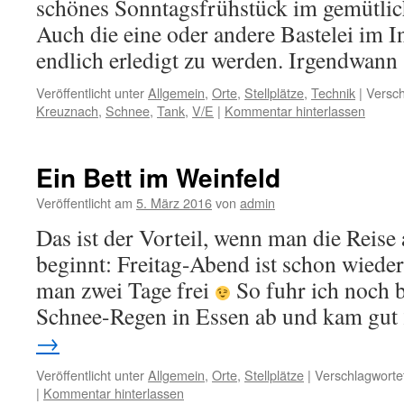
schönes Sonntagsfrühstück im gemütl
Auch die eine oder andere Bastelei im I
endlich erledigt zu werden. Irgendwan
Veröffentlicht unter
Allgemein
,
Orte
,
Stellplätze
,
Technik
|
Versch
Kreuznach
,
Schnee
,
Tank
,
V/E
|
Kommentar hinterlassen
Ein Bett im Weinfeld
Veröffentlicht am
5. März 2016
von
admin
Das ist der Vorteil, wenn man die Reis
beginnt: Freitag-Abend ist schon wiede
man zwei Tage frei
So fuhr ich noch b
Schnee-Regen in Essen ab und kam gut
→
Veröffentlicht unter
Allgemein
,
Orte
,
Stellplätze
|
Verschlagwortet
|
Kommentar hinterlassen