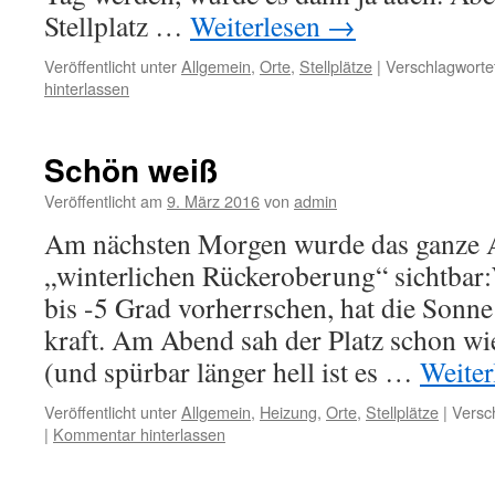
Stellplatz …
Weiterlesen
→
Veröffentlicht unter
Allgemein
,
Orte
,
Stellplätze
|
Verschlagwortet
hinterlassen
Schön weiß
Veröffentlicht am
9. März 2016
von
admin
Am nächsten Morgen wurde das ganze 
„winterlichen Rückeroberung“ sichtba
bis -5 Grad vorherrschen, hat die Sonne
kraft. Am Abend sah der Platz schon wi
(und spürbar länger hell ist es …
Weiter
Veröffentlicht unter
Allgemein
,
Heizung
,
Orte
,
Stellplätze
|
Versc
|
Kommentar hinterlassen