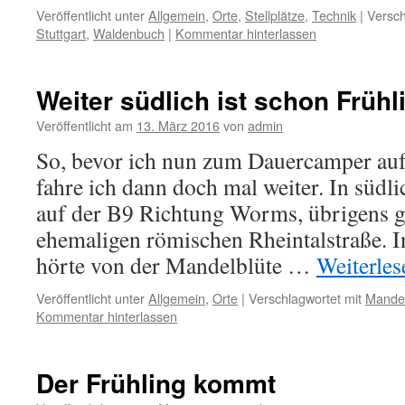
Veröffentlicht unter
Allgemein
,
Orte
,
Stellplätze
,
Technik
|
Versch
Stuttgart
,
Waldenbuch
|
Kommentar hinterlassen
Weiter südlich ist schon Frühl
Veröffentlicht am
13. März 2016
von
admin
So, bevor ich nun zum Dauercamper au
fahre ich dann doch mal weiter. In südli
auf der B9 Richtung Worms, übrigens g
ehemaligen römischen Rheintalstraße. I
hörte von der Mandelblüte …
Weiterle
Veröffentlicht unter
Allgemein
,
Orte
|
Verschlagwortet mit
Mandel
Kommentar hinterlassen
Der Frühling kommt