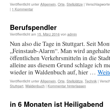
Veröffentlicht unter
Allgemein
,
Orte
,
Stellplätze
|
Verschlagwortet
|
1 Kommentar
Berufspendler
Veröffentlicht am
15. März 2016
von
admin
Nun also die Tage in Stuttgart. Seit Mont
„Feinstaub-Alarm“. Man wird angehalte
öffentlichen Verkehrsmitteln in die Stad
alleine aus diesem Grund schlage ich m
wieder in Waldenbuch auf, hier …
Weit
Veröffentlicht unter
Allgemein
,
Orte
,
Stellplätze
,
Technik
|
Versch
Stuttgart
,
Waldenbuch
|
Kommentar hinterlassen
in 6 Monaten ist Heiligabend