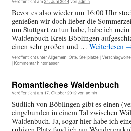
Veröffentlicht am
24. Juni 2014
von
admin
Bevor es also wieder um 16:00 Uhr stoc
genießen wir doch lieber die Sommerzei
um Stuttgart zu tun habe, habe ich mein 
Waldenbuch Kreis Böblingen aufgeschla
einen sehr großen und …
Weiterlesen
Veröffentlicht unter
Allgemein
,
Orte
,
Stellplätze
|
Verschlagwortet
|
Kommentar hinterlassen
Romantisches Waldenbuch
Veröffentlicht am
17. Oktober 2012
von
admin
Südlich von Böblingen gibt es einen (ve
eingebunden in einem Tal zwischen Wä
Waldenbuch. Ja, sogar hier habe ich e
ruhigen Platz fand ich am Wanderparkp