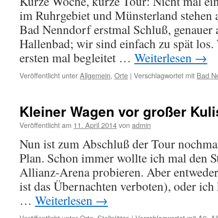
Kurze Woche, kurze Tour: Nicht mal ei
im Ruhrgebiet und Münsterland stehen a
Bad Nenndorf erstmal Schluß, genauer 
Hallenbad; wir sind einfach zu spät los
ersten mal begleitet …
Weiterlesen
→
Veröffentlicht unter
Allgemein
,
Orte
|
Verschlagwortet mit
Bad N
Kleiner Wagen vor großer Kul
Veröffentlicht am
11. April 2014
von
admin
Nun ist zum Abschluß der Tour nochm
Plan. Schon immer wollte ich mal den Ste
Allianz-Arena probieren. Aber entweder
ist das Übernachten verboten), oder ich
…
Weiterlesen
→
Veröffentlicht unter
Orte
,
Stellplätze
|
Verschlagwortet mit
A9
,
Al