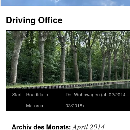
Zum
Inhalt
Driving Office
springen
Start
Roadtrip to
Der Wohnwagen (ab 02/2014 –
Mallorca
03/2018)
April 2014
Archiv des Monats: