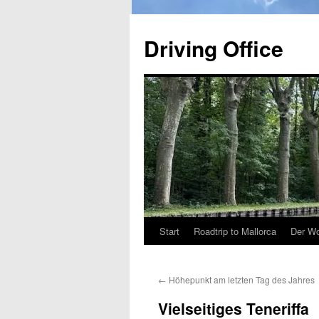
Zum
Inhalt
Driving Office
springen
Start
Roadtrip to Mallorca
Der Wo
←
Höhepunkt am letzten Tag des Jahres
Vielseitiges Teneriffa