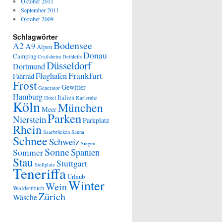
Oktober 2011
September 2011
Oktober 2009
Schlagwörter
Bodensee
A2
A9
Alpen
Donau
Camping
Crailsheim
Dethleffs
Düsseldorf
Dortmund
Frankfurt
Flughafen
Fahrrad
Frost
Gewitter
Generator
Hamburg
Italien
Hotel
Karlsruhe
Köln
München
Meer
Parken
Nierstein
Parkplatz
Rhein
Saarbrücken
Sauna
Schnee
Schweiz
Siegen
Sonne
Spanien
Sommer
Stau
Stuttgart
Stellplatz
Teneriffa
Urlaub
Winter
Wein
Waldenbuch
Zürich
Wäsche