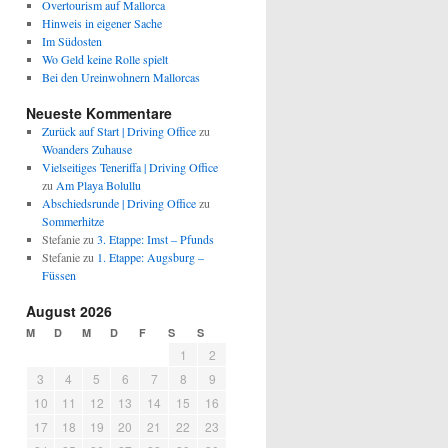
Overtourism auf Mallorca
Hinweis in eigener Sache
Im Südosten
Wo Geld keine Rolle spielt
Bei den Ureinwohnern Mallorcas
Neueste Kommentare
Zurück auf Start | Driving Office
zu
Woanders Zuhause
Vielseitiges Teneriffa | Driving Office
zu
Am Playa Bolullu
Abschiedsrunde | Driving Office
zu
Sommerhitze
Stefanie
zu
3. Etappe: Imst – Pfunds
Stefanie
zu
1. Etappe: Augsburg –
Füssen
August 2026
M
D
M
D
F
S
S
1
2
3
4
5
6
7
8
9
10
11
12
13
14
15
16
17
18
19
20
21
22
23