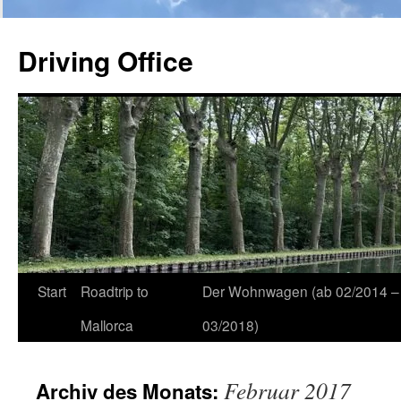
Zum
Inhalt
Driving Office
springen
Start
Roadtrip to
Der Wohnwagen (ab 02/2014 –
Mallorca
03/2018)
Februar 2017
Archiv des Monats: