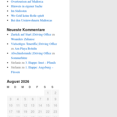
Overtourism auf Mallorca
Hinweis in eigener Sache
Im Südosten
Wo Geld keine Rolle spielt
Bei den Ureinwohnern Mallorcas
Neueste Kommentare
Zurück auf Start | Driving Office
zu
Woanders Zuhause
Vielseitiges Teneriffa | Driving Office
zu
Am Playa Bolullu
Abschiedsrunde | Driving Office
zu
Sommerhitze
Stefanie
zu
3. Etappe: Imst – Pfunds
Stefanie
zu
1. Etappe: Augsburg –
Füssen
August 2026
M
D
M
D
F
S
S
1
2
3
4
5
6
7
8
9
10
11
12
13
14
15
16
17
18
19
20
21
22
23