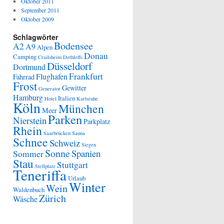
Oktober 2011
September 2011
Oktober 2009
Schlagwörter
Bodensee
A2
A9
Alpen
Donau
Camping
Crailsheim
Dethleffs
Düsseldorf
Dortmund
Frankfurt
Flughafen
Fahrrad
Frost
Gewitter
Generator
Hamburg
Italien
Hotel
Karlsruhe
Köln
München
Meer
Parken
Nierstein
Parkplatz
Rhein
Saarbrücken
Sauna
Schnee
Schweiz
Siegen
Sonne
Spanien
Sommer
Stau
Stuttgart
Stellplatz
Teneriffa
Urlaub
Winter
Wein
Waldenbuch
Zürich
Wäsche