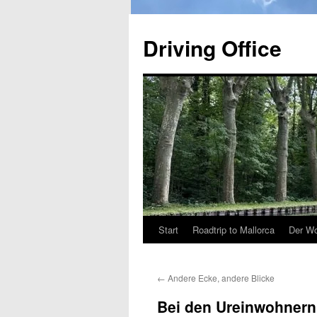
Zum
Inhalt
Driving Office
springen
Start
Roadtrip to Mallorca
Der Wo
←
Andere Ecke, andere Blicke
Bei den Ureinwohnern