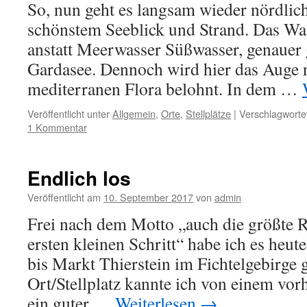
So, nun geht es langsam wieder nördlic
schönstem Seeblick und Strand. Das Was
anstatt Meerwasser Süßwasser, genauer 
Gardasee. Dennoch wird hier das Auge 
mediterranen Flora belohnt. In dem …
Veröffentlicht unter
Allgemein
,
Orte
,
Stellplätze
|
Verschlagwortet
1 Kommentar
Endlich los
Veröffentlicht am
10. September 2017
von
admin
Frei nach dem Motto „auch die größte R
ersten kleinen Schritt“ habe ich es heu
bis Markt Thierstein im Fichtelgebirge g
Ort/Stellplatz kannte ich von einem vor
ein guter …
Weiterlesen
→