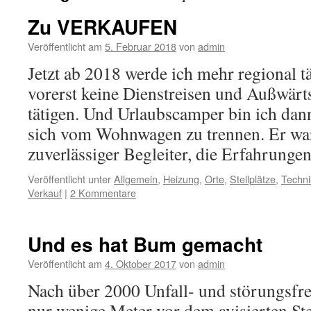
Zu VERKAUFEN
Veröffentlicht am
5. Februar 2018
von
admin
Jetzt ab 2018 werde ich mehr regional t
vorerst keine Dienstreisen und Außwär
tätigen. Und Urlaubscamper bin ich dann
sich vom Wohnwagen zu trennen. Er war 
zuverlässiger Begleiter, die Erfahrung
Veröffentlicht unter
Allgemein
,
Heizung
,
Orte
,
Stellplätze
,
Techni
Verkauf
|
2 Kommentare
Und es hat Bum gemacht
Veröffentlicht am
4. Oktober 2017
von
admin
Nach über 2000 Unfall- und störungsfr
nur wenige Meter vor dem avisierten Ste