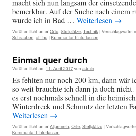
macht sich nun langsam der einsetzende
bemerkbar. Auf der Suche nach einem r
wurde ich in Bad …
Weiterlesen
→
Veröffentlicht unter
Orte
,
Stellplätze
,
Technik
|
Verschlagwortet m
Schrauben
,
offline
|
Kommentar hinterlassen
Einmal quer durch
Veröffentlicht am
11. April 2017
von
admin
Es fehlten nur noch 200 km, dann wär 
so weit brauchte ich dann ja doch nich
es erst nochmals schnell in die heimisc
Winterdreck und Schmutz der letzten F
Weiterlesen
→
Veröffentlicht unter
Allgemein
,
Orte
,
Stellplätze
|
Verschlagwortet
Kommentar hinterlassen