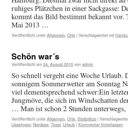
ruhiges Plätzchen in einer Sackgasse:
kommt das Bild bestimmt bekannt vor. 
Mai 2013 …
Veröffentlicht unter
Allgemein
,
Orte
|
Verschlagwortet mit
Hambu
Schön war´s
Veröffentlicht am
24. August 2015
von
admin
So schnell vergeht eine Woche Urlaub. 
sonnigem Sommerwetter am Sonntag Na
viel dementsprechend schwer:Ein letzte
Jungmöve, die sich im Windschatten der
… Man ist schon 2 Stunden unterwegs
Veröffentlicht unter
Allgemein
,
Orte
,
Stellplätze
|
Verschlagwortet
IJsselmeer
,
Nordsee
,
Texel
,
Urlaub
|
Kommentar hinterlassen