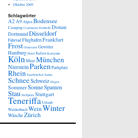
Oktober 2009
Schlagwörter
Bodensee
A2
A9
Alpen
Donau
Camping
Crailsheim
Dethleffs
Düsseldorf
Dortmund
Frankfurt
Flughafen
Fahrrad
Frost
Gewitter
Generator
Hamburg
Italien
Hotel
Karlsruhe
Köln
München
Meer
Parken
Nierstein
Parkplatz
Rhein
Saarbrücken
Sauna
Schnee
Schweiz
Siegen
Sonne
Spanien
Sommer
Stau
Stuttgart
Stellplatz
Teneriffa
Urlaub
Winter
Wein
Waldenbuch
Zürich
Wäsche