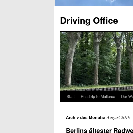
Zum
Inhalt
Driving Office
springen
Start
Roadtrip to Mallorca
Der Wo
August 2019
Archiv des Monats:
Berlins ältester Radw