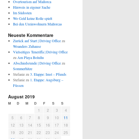
Overtourism auf Mallorca
Hinweis in eigener Sache
Im Südosten
Wo Geld keine Rolle spielt
Bei den Ureinwohnern Mallorcas
Neueste Kommentare
Zurück auf Start | Driving Office
zu
Woanders Zuhause
Vielseitiges Teneriffa | Driving Office
zu
Am Playa Bolullu
Abschiedsrunde | Driving Office
zu
Sommerhitze
Stefanie
zu
3. Etappe: Imst – Pfunds
Stefanie
zu
1. Etappe: Augsburg –
Füssen
August 2019
M
D
M
D
F
S
S
1
2
3
4
5
6
7
8
9
10
11
12
13
14
15
16
17
18
19
20
21
22
23
24
25