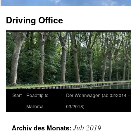
Zum
Inhalt
Driving Office
springen
Start
Roadtrip to
Der Wohnwagen (ab 02/2014 –
Mallorca
03/2018)
Juli 2019
Archiv des Monats: