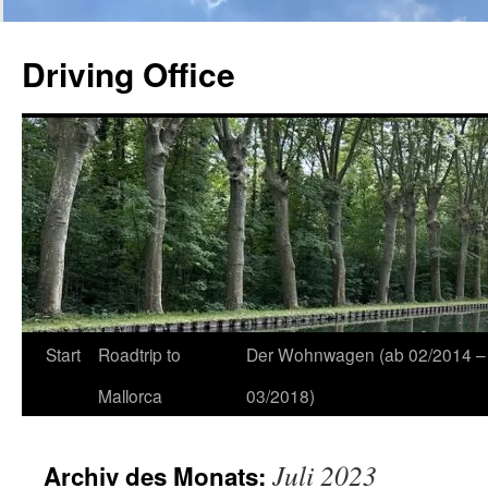
Zum
Inhalt
Driving Office
springen
Start
Roadtrip to
Der Wohnwagen (ab 02/2014 –
Mallorca
03/2018)
Juli 2023
Archiv des Monats: